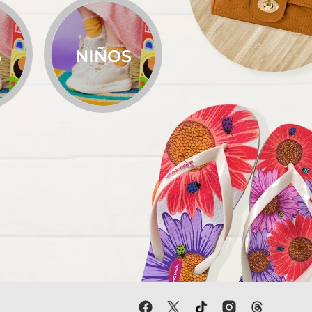
S
NIÑOS