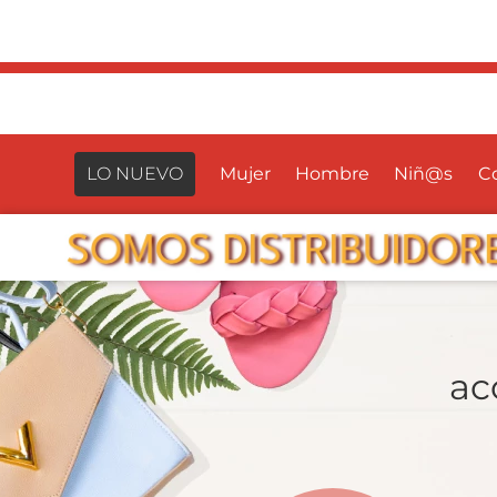
LO NUEVO
Mujer
Hombre
Niñ@s
Co
ac