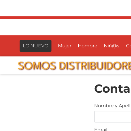
LO NUEVO
Mujer
Hombre
Niñ@s
Co
Conta
Nombre y Apell
Email