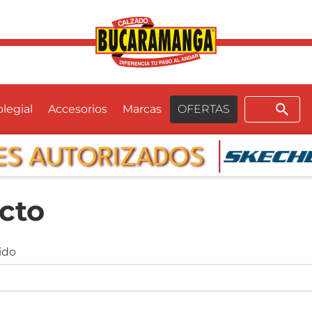
Buscar
legial
Accesorios
Marcas
OFERTAS
cto
ido